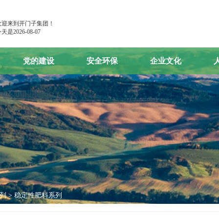
欢迎来到开门子集团！
天是2026-08-07
党的建设
安全环保
企业文化
党建工作
安全环保
肥业之星
党风廉政建设
团建活动
学习园地
企业理念
企业风貌
列
> 稳定性肥料系列