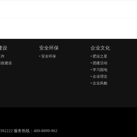
建设
安全环保
企业文化
工作
•
安全环保
•
肥业之星
廉政建设
•
团建活动
•
学习园地
•
企业理念
•
企业风貌
92222 服务热线：400-8899-962