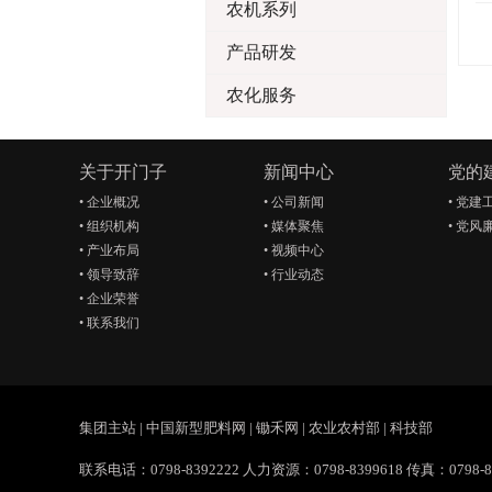
农机系列
产品研发
农化服务
关于开门子
新闻中心
党的
•
企业概况
•
公司新闻
•
党建
•
组织机构
•
媒体聚焦
•
党风
•
产业布局
•
视频中心
•
领导致辞
•
行业动态
•
企业荣誉
•
联系我们
集团主站
|
中国新型肥料网
|
锄禾网
|
农业农村部
|
科技部
联系电话：0798-8392222 人力资源：0798-8399618 传真：0798-83