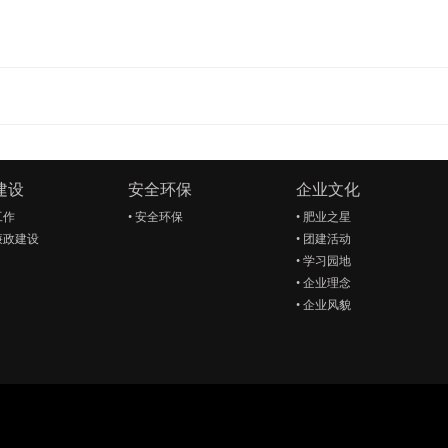
建设
安全环保
企业文化
工作
•
安全环保
•
肥业之星
廉政建设
•
团建活动
•
学习园地
•
企业理念
•
企业风貌