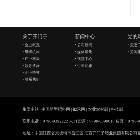
关于开门子
新闻中心
党的
•
企业概况
•
公司新闻
•
党建
•
组织机构
•
媒体聚焦
•
党风
•
产业布局
•
视频中心
•
领导致辞
•
行业动态
•
企业荣誉
•
联系我们
集团主站
|
中国新型肥料网
|
锄禾网
|
农业农村部
|
科技部
联系电话：0798-8392222 人力资源：0798-8399618 传真：0798-83
地址：中国江西省景德镇市昌江区 江西开门子肥业集团有限公司 