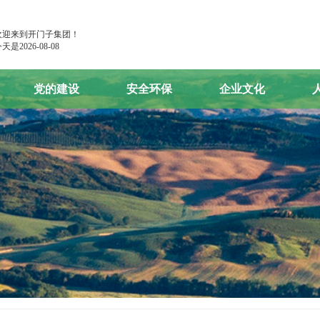
欢迎来到开门子集团！
天是2026-08-08
党的建设
安全环保
企业文化
党建工作
安全环保
肥业之星
党风廉政建设
团建活动
学习园地
企业理念
企业风貌