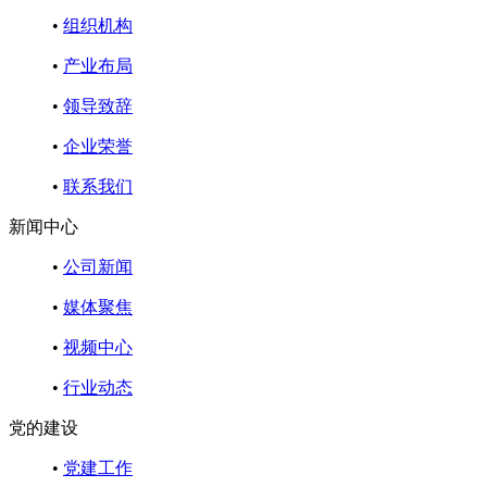
•
组织机构
•
产业布局
•
领导致辞
•
企业荣誉
•
联系我们
新闻中心
•
公司新闻
•
媒体聚焦
•
视频中心
•
行业动态
党的建设
•
党建工作