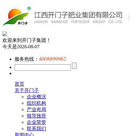
欢迎来到开门子集团！
今天是2026-08-07
4008899962
服务热线：
首页
关于开门子
企业概况
组织机构
产业布局
领导致辞
企业荣誉
联系我们
新闻中心