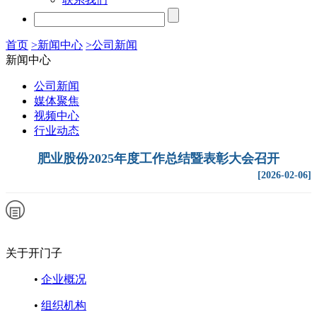
首页
>新闻中心
>公司新闻
新闻中心
公司新闻
媒体聚焦
视频中心
行业动态
肥业股份2025年度工作总结暨表彰大会召开
[2026-02-06]
关于开门子
•
企业概况
•
组织机构